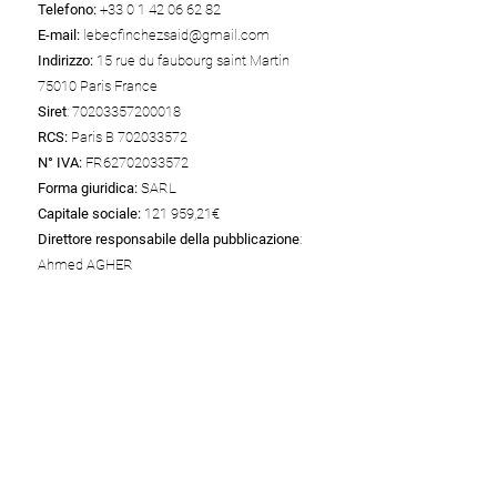
Telefono:
+33 0 1 42 06 62 82
E-mail:
lebecfinchezsaid@gmail.com
Indirizzo:
15 rue du faubourg saint Martin
75010 Paris France
Siret
:
70203357200018
RCS:
Paris B
702033572
N° IVA:
FR62702033572
Forma giuridica:
SARL
Capitale sociale:
121 959,21€
Direttore responsabile della pubblicazione
:
Ahmed AGHER
Hosting web
Wix
Wix Online Platform Limited
Adresse: 1 Grant's Row, Dublin 2 D02HX96,
Ireland