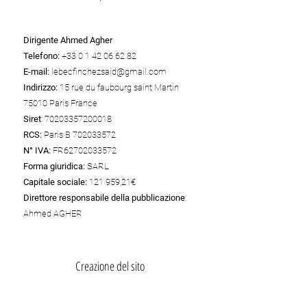
Dirigente
Ahmed Agher
Telefono:
+33 0 1 42 06 62 82
E-mail:
lebecfinchezsaid@gmail.com
Indirizzo:
15 rue du faubourg saint Martin
75010 Paris France
Siret
:
70203357200018
RCS:
Paris B
702033572
N° IVA:
FR62702033572
Forma giuridica:
SARL
Capitale sociale:
121 959,21€
Direttore responsabile della pubblicazione
:
Ahmed AGHER
Creazione del sito