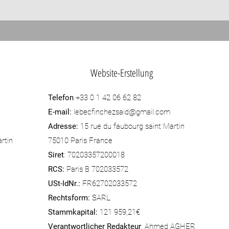
Website-Erstellung
Telefon
+33 0 1 42 06 62 82
E-mail:
lebecfinchezsaid@gmail.com
Adresse:
15 rue du faubourg saint Martin
rtin
75010 Paris France
Siret
: 70203357200018
RCS:
Paris B 702033572
USt-IdNr.:
FR62702033572
Rechtsform:
SARL
Stammkapital:
121 959,21€
Verantwortlicher Redakteur
: Ahmed AGHER