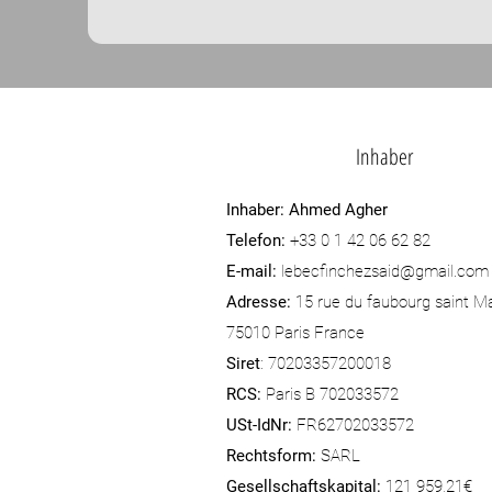
Inhaber
Inhaber:
Ahmed Agher
Telefon:
+33 0 1 42 06 62 82
E-mail:
lebecfinchezsaid@gmail.com
Adresse:
15 rue du faubourg saint Ma
75010 Paris France
Siret
: 70203357200018
RCS:
Paris B 702033572
USt-IdNr:
FR62702033572
Rechtsform:
SARL
Gesellschaftskapital:
121 959,21€