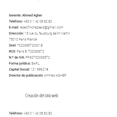
Gerente:
Ahmed Agher
Teléfono:
+33 0 1 42 06 62 82
E-mail:
lebecfinchezsaid@gmail.com
Dirección:
15 rue du faubourg saint Martin
75010 Paris France
Siret
:
70203357200018
RCS:
Paris B
702033572
N.º de IVA:
FR62702033572
Forma jurídica:
SARL
Capital Social:
121 959,21€
Director de publicación
: Ahmed AGHER
Creación del sitio web
Teléfono:
+33 0 1 42 06 62 82