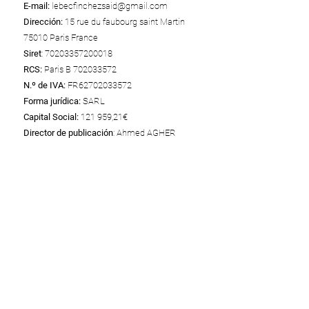
E-mail:
lebecfinchezsaid@gmail.com
Dirección:
15 rue du faubourg saint Martin
75010 Paris France
Siret
:
70203357200018
RCS:
Paris B
702033572
N.º de IVA:
FR62702033572
Forma jurídica:
SARL
Capital Social:
121 959,21€
Director de publicación
: Ahmed AGHER
Alojamiento web
Wix
Wix Online Platform Limited
Adresse: 1 Grant's Row, Dublin 2 D02HX96,
Ireland
Téléphone:
+1 415-639-9034